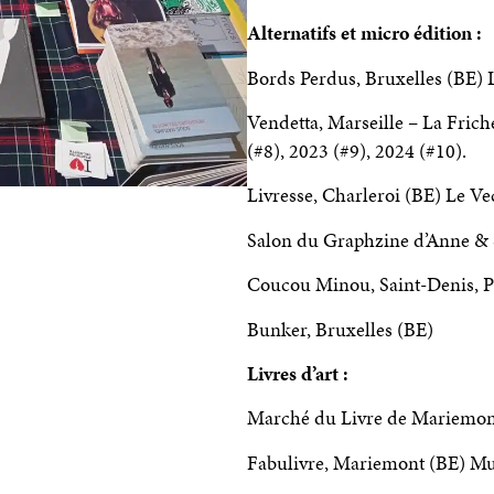
Alternatifs et micro édition :
Bords Perdus, Bruxelles (BE) 
Vendetta, Marseille – La Frich
(#8), 2023 (#9), 2024 (#10).
Livresse, Charleroi (BE) Le Ve
Salon du Graphzine d’Anne & Sh
Coucou Minou, Saint-Denis, Pa
Bunker, Bruxelles (BE)
Livres d’art :
Marché du Livre de Mariemon
Fabulivre, Mariemont (BE) M