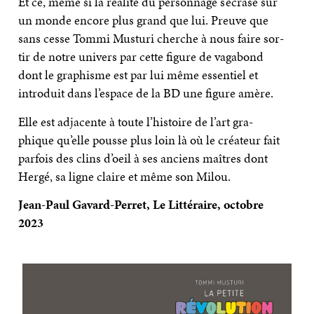
Et ce, même si la réa­lité du per­son­nage s’écrase sur
un monde encore plus grand que lui. Preuve que
sans cesse Tommi Mus­turi cherche à nous faire sor­
tir de notre uni­vers par cette figure de vaga­bond
dont le gra­phisme est par lui même essen­tiel et
intro­duit dans l’espace de la BD une figure amère.
Elle est adja­cente à toute l’histoire de l’art gra­
phique qu’elle pousse plus loin là où le créa­teur fait
par­fois des clins d’oeil à ses anciens maîtres dont
Hergé, sa ligne claire et même son Milou.
Jean-Paul Gavard-Perret, Le Littéraire, octobre
2023