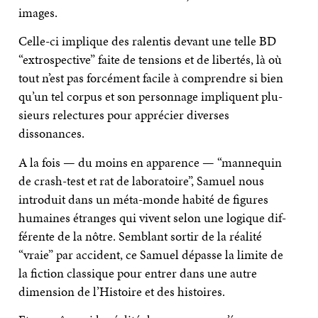
images.
Celle-ci implique des ralen­tis devant une telle BD
“extros­pec­tive” faite de ten­sions et de liber­tés, là où
tout n’est pas for­cé­ment facile à com­prendre si bien
qu’un tel cor­pus et son per­son­nage impliquent plu­
sieurs relec­tures pour appré­cier diverses
dissonances.
A la fois — du moins en appa­rence — “man­ne­quin
de crash-test et rat de labo­ra­toire”, Samuel nous
intro­duit dans un méta-monde habité de figures
humaines étranges qui vivent selon une logique dif­
fé­rente de la nôtre. Sem­blant sor­tir de la réa­lité
“vraie” par acci­dent, ce Samuel dépasse la limite de
la fic­tion clas­sique pour entrer dans une autre
dimen­sion de l’Histoire et des his­toires.