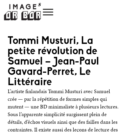
Tommi Musturi, La
petite révolution de
Samuel – Jean-Paul
Gavard-Perret, Le
Littéraire
L’artiste fin­lan­dais Tommi Mus­turi avec Samuel
crée — par la répé­ti­tion de formes simples qui
mutent — une BD mini­ma­liste à plu­sieurs lec­tures.
Sous l’apparente sim­pli­cité sur­gissent plein de
détails, d’échos visuels ainsi que des failles dans les
contraintes. Il existe aussi des leçons de lec­ture des